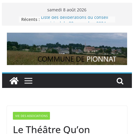
Passer
samedi 8 août 2026
au
Récents :
Liste des délibérations du conseil
contenu
municipal du 29 novembre 2024
Permanence France Lyme
Voyager en Europe pour les jeunes
Enquête INSEE
Liste des délibérations du conseil
municipal en date du 5/12/2024
VIE DES ASSOCIATIONS
Le Théâtre Qu’on