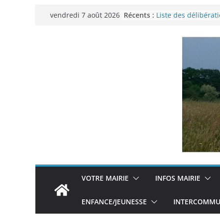
Passer
Récents :
Liste des délibérat
vendredi 7 août 2026
au
municipal du 29 n
Permanence Franc
contenu
Voyager en Europe 
Enquête INSEE
Liste des délibérat
municipal en date 
VOTRE MAIRIE
INFOS MAIRIE
ENFANCE/JEUNESSE
INTERCOMMUN