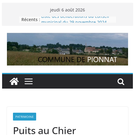
Passer
jeudi 6 août 2026
au
Liste des délibérations du conseil
Récents :
contenu
municipal du 29 novembre 2024
Permanence France Lyme
Voyager en Europe pour les jeunes
Enquête INSEE
Liste des délibérations du conseil
municipal en date du 5/12/2024
PATRIMOINE
Puits au Chier