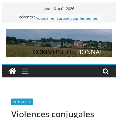
Passer
jeudi 6 août 2026
au
Permanence France Lyme
Récents :
contenu
Voyager en Europe pour les jeunes
Enquête INSEE
Liste des délibérations du conseil
municipal en date du 5/12/2024
Liste des délibérations du conseil
municipal du 29 novembre 2024
VIE PRATIQUE
Violences conjugales