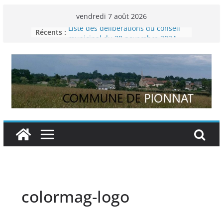
Passer
vendredi 7 août 2026
au
Récents :
Liste des délibérations du conseil
contenu
municipal du 29 novembre 2024
Permanence France Lyme
Voyager en Europe pour les jeunes
Enquête INSEE
Liste des délibérations du conseil
municipal en date du 5/12/2024
colormag-logo