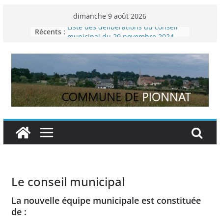
Passer
dimanche 9 août 2026
au
Liste des délibérations du conseil
Récents :
contenu
municipal du 29 novembre 2024
Permanence France Lyme
Voyager en Europe pour les jeunes
Enquête INSEE
Liste des délibérations du conseil
municipal en date du 5/12/2024
Le conseil municipal
La nouvelle équipe municipale est constituée
de :