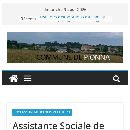
Passer
dimanche 9 août 2026
au
Récents :
Liste des délibérations du conseil
contenu
municipal du 29 novembre 2024
Permanence France Lyme
Voyager en Europe pour les jeunes
Enquête INSEE
Liste des délibérations du conseil
municipal en date du 5/12/2024
INTERCOMMUNALITÉ/SERVICES PUBLICS
Assistante Sociale de