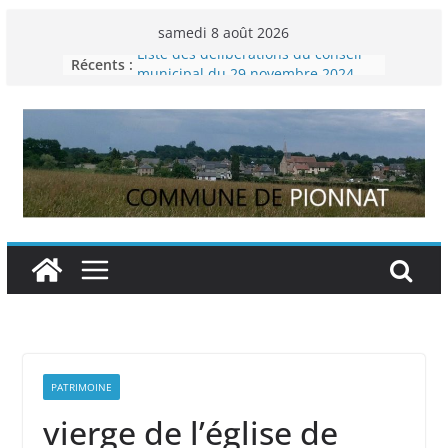
Passer
samedi 8 août 2026
au
Liste des délibérations du conseil
Récents :
contenu
municipal du 29 novembre 2024
Permanence France Lyme
Voyager en Europe pour les jeunes
Enquête INSEE
Liste des délibérations du conseil
municipal en date du 5/12/2024
PATRIMOINE
vierge de l’église de