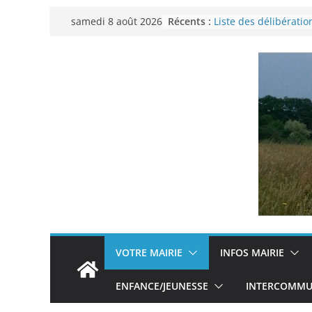
Passer
Récents :
Liste des délibératio
samedi 8 août 2026
au
municipal du 29 no
Permanence France 
contenu
Voyager en Europe p
Enquête INSEE
Liste des délibératio
municipal en date d
VOTRE MAIRIE
INFOS MAIRIE
ENFANCE/JEUNESSE
INTERCOMMUN