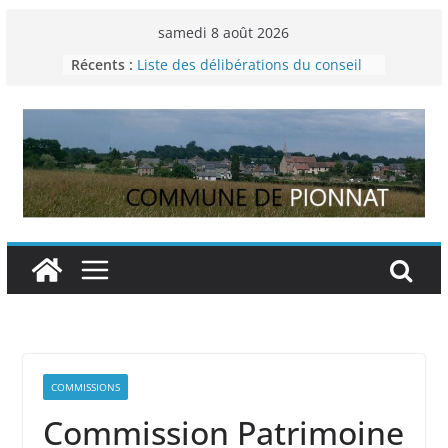
Passer
samedi 8 août 2026
au
Récents :
Liste des délibérations du conseil
contenu
municipal du 29 novembre 2024
Permanence France Lyme
Voyager en Europe pour les jeunes
Enquête INSEE
Liste des délibérations du conseil
municipal en date du 5/12/2024
COMMISSIONS
Commission Patrimoine