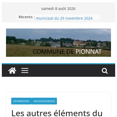
Passer
samedi 8 août 2026
au
Liste des délibérations du conseil
Récents :
contenu
municipal du 29 novembre 2024
Permanence France Lyme
Voyager en Europe pour les jeunes
Enquête INSEE
Liste des délibérations du conseil
municipal en date du 5/12/2024
PATRIMOINE
UNCATEGORIZED
Les autres éléments du