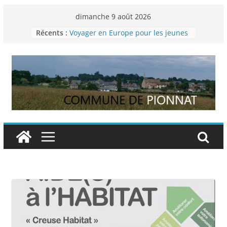
Passer
dimanche 9 août 2026
Permanence France Lyme
au
Récents :
Voyager en Europe pour les jeunes
contenu
Enquête INSEE
Liste des délibérations du conseil
municipal en date du 5/12/2024
Liste des délibérations du conseil
municipal du 29 novembre 2024