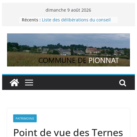
Passer
dimanche 9 août 2026
au
Récents :
Liste des délibérations du conseil
contenu
municipal du 29 novembre 2024
Permanence France Lyme
Voyager en Europe pour les jeunes
Enquête INSEE
Liste des délibérations du conseil
municipal en date du 5/12/2024
PATRIMOINE
Point de vue des Ternes