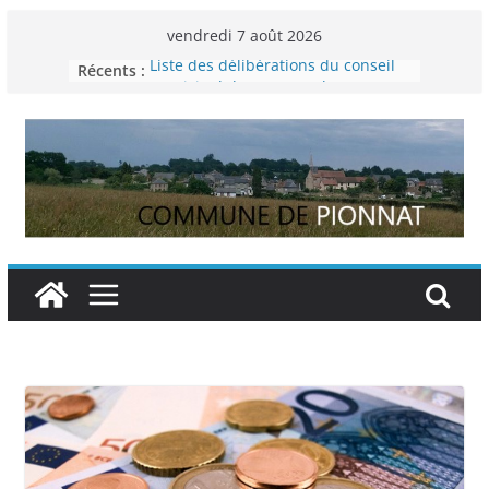
Passer
vendredi 7 août 2026
au
Récents :
Liste des délibérations du conseil
contenu
municipal du 29 novembre 2024
Permanence France Lyme
Voyager en Europe pour les jeunes
Enquête INSEE
Liste des délibérations du conseil
municipal en date du 5/12/2024