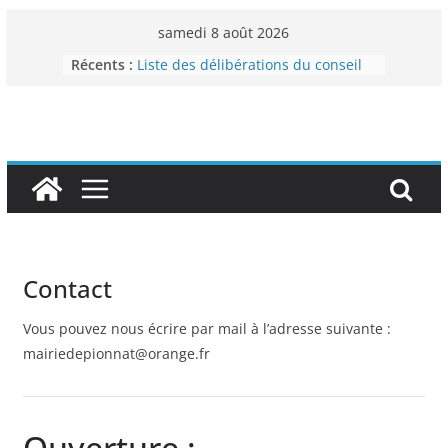
Passer
samedi 8 août 2026
au
Récents :
Liste des délibérations du conseil
contenu
municipal du 29 novembre 2024
Permanence France Lyme
Voyager en Europe pour les jeunes
Enquête INSEE
Liste des délibérations du conseil
municipal en date du 5/12/2024
Contact
Vous pouvez nous écrire par mail à l’adresse suivante :
mairiedepionnat@orange.fr
Ouverture :