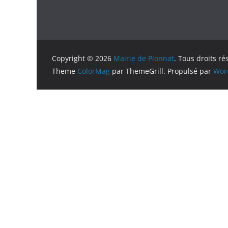
Copyright © 2026
Mairie de Pionnat
. Tous droits ré
Theme
ColorMag
par ThemeGrill. Propulsé par
Wor