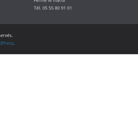
Fermé le mardi
Tél. 05 55 80 91 01
servés.
dPress
.