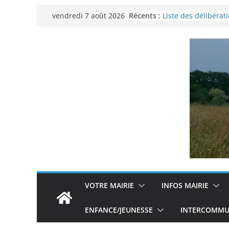
Passer
Récents :
Liste des délibérat
vendredi 7 août 2026
au
municipal du 29 n
Permanence Franc
contenu
Voyager en Europe 
Enquête INSEE
Liste des délibérat
municipal en date 
VOTRE MAIRIE
INFOS MAIRIE
ENFANCE/JEUNESSE
INTERCOMMUN