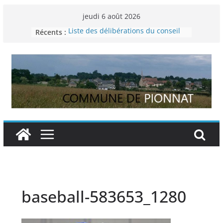
Passer
jeudi 6 août 2026
au
Récents :
Liste des délibérations du conseil
contenu
municipal du 29 novembre 2024
Permanence France Lyme
Voyager en Europe pour les jeunes
Enquête INSEE
Liste des délibérations du conseil
municipal en date du 5/12/2024
baseball-583653_1280