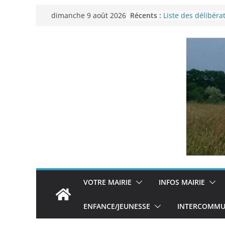
Passer
Récents :
Liste des délibéra
dimanche 9 août 2026
au
municipal du 29 
Permanence Fran
contenu
Voyager en Europe
Enquête INSEE
Liste des délibéra
municipal en date
VOTRE MAIRIE
INFOS MAIRIE
ENFANCE/JEUNESSE
INTERCOMMUN