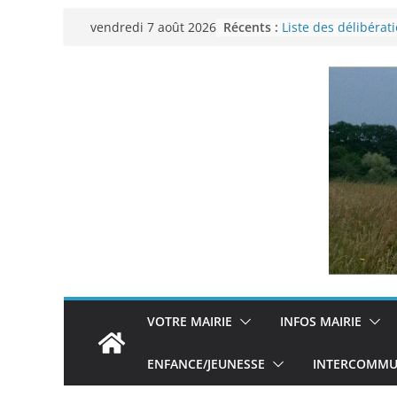
Passer
Récents :
Liste des délibérat
vendredi 7 août 2026
au
municipal du 29 n
Permanence Franc
contenu
Voyager en Europe 
Enquête INSEE
Liste des délibérat
municipal en date 
VOTRE MAIRIE
INFOS MAIRIE
ENFANCE/JEUNESSE
INTERCOMMUN