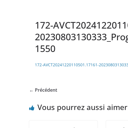
172-AVCT2024122011
20230803130333_Prog
1550
172-AVCT20241220110501.17161-20230803130333
← Précédent
Vous pourrez aussi aimer