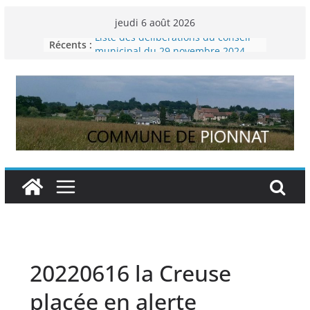
Passer
jeudi 6 août 2026
au
Liste des délibérations du conseil
Récents :
contenu
municipal du 29 novembre 2024
Permanence France Lyme
Voyager en Europe pour les jeunes
Enquête INSEE
Liste des délibérations du conseil
municipal en date du 5/12/2024
20220616 la Creuse
placée en alerte