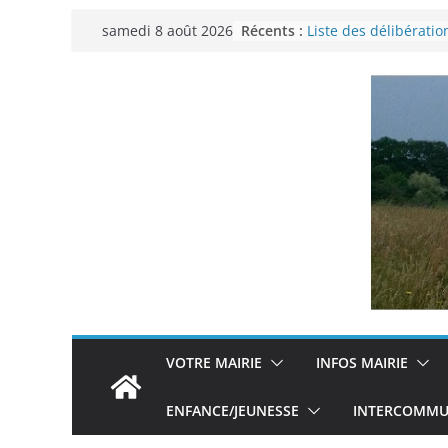
Passer
Récents :
Liste des délibératio
samedi 8 août 2026
au
municipal du 29 no
Permanence France 
contenu
Voyager en Europe p
Enquête INSEE
Liste des délibératio
municipal en date d
VOTRE MAIRIE
INFOS MAIRIE
ENFANCE/JEUNESSE
INTERCOMMUN