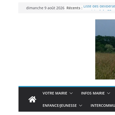
Passer
Récents :
Liste des délibéra
dimanche 9 août 2026
au
municipal du 29 
Permanence Fran
contenu
Voyager en Europe
Enquête INSEE
Liste des délibéra
municipal en date
VOTRE MAIRIE
INFOS MAIRIE
ENFANCE/JEUNESSE
INTERCOMMUN