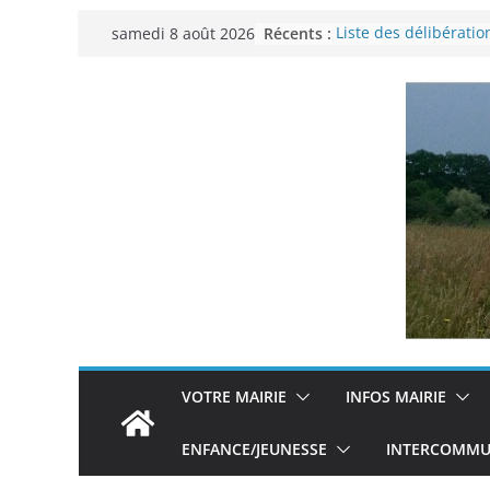
Passer
Récents :
Liste des délibératio
samedi 8 août 2026
au
municipal du 29 no
Permanence France 
contenu
Voyager en Europe p
Enquête INSEE
Liste des délibératio
municipal en date d
VOTRE MAIRIE
INFOS MAIRIE
ENFANCE/JEUNESSE
INTERCOMMUN