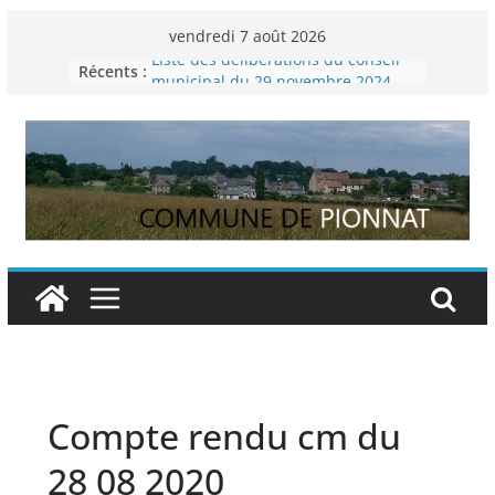
Passer
vendredi 7 août 2026
au
Liste des délibérations du conseil
Récents :
contenu
municipal du 29 novembre 2024
Permanence France Lyme
Voyager en Europe pour les jeunes
Enquête INSEE
Liste des délibérations du conseil
municipal en date du 5/12/2024
Compte rendu cm du
28 08 2020