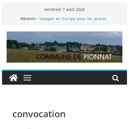
Passer
vendredi 7 août 2026
au
Récents :
Voyager en Europe pour les jeunes
contenu
Enquête INSEE
Liste des délibérations du conseil
municipal en date du 5/12/2024
Liste des délibérations du conseil
municipal du 29 novembre 2024
Permanence France Lyme
convocation