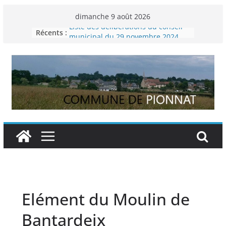
Passer
dimanche 9 août 2026
au
Liste des délibérations du conseil
Récents :
contenu
municipal du 29 novembre 2024
Permanence France Lyme
Voyager en Europe pour les jeunes
Enquête INSEE
Liste des délibérations du conseil
municipal en date du 5/12/2024
Elément du Moulin de
Bantardeix