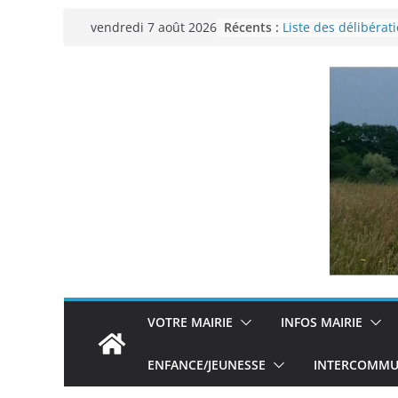
Passer
Récents :
Liste des délibérat
vendredi 7 août 2026
au
municipal du 29 n
Permanence Franc
contenu
Voyager en Europe 
Enquête INSEE
Liste des délibérat
municipal en date 
VOTRE MAIRIE
INFOS MAIRIE
ENFANCE/JEUNESSE
INTERCOMMUN