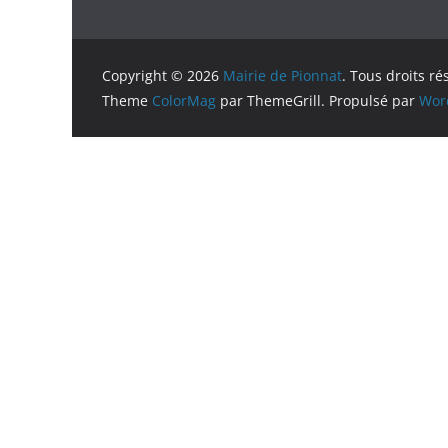
Copyright © 2026
Mairie de Pionnat
. Tous droits ré
Theme
ColorMag
par ThemeGrill. Propulsé par
Wor