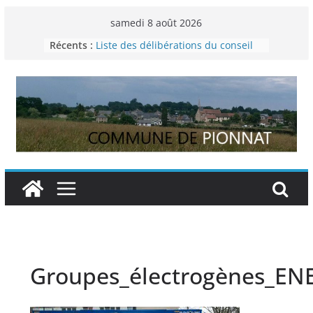
Passer
samedi 8 août 2026
au
Récents :
Liste des délibérations du conseil
contenu
municipal du 29 novembre 2024
Permanence France Lyme
Voyager en Europe pour les jeunes
Enquête INSEE
Liste des délibérations du conseil
municipal en date du 5/12/2024
Groupes_électrogènes_EN