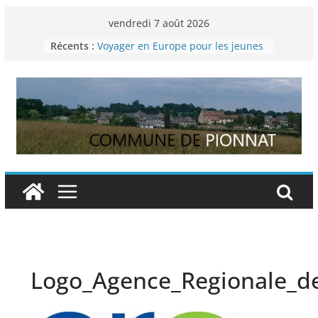
Passer
vendredi 7 août 2026
Permanence France Lyme
au
Récents :
Voyager en Europe pour les jeunes
contenu
Enquête INSEE
Liste des délibérations du conseil
municipal en date du 5/12/2024
Liste des délibérations du conseil
municipal du 29 novembre 2024
Logo_Agence_Regionale_d