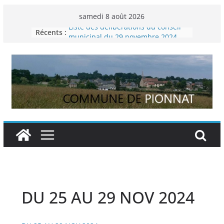
Passer
samedi 8 août 2026
au
Liste des délibérations du conseil
Récents :
contenu
municipal du 29 novembre 2024
Permanence France Lyme
Voyager en Europe pour les jeunes
Enquête INSEE
Liste des délibérations du conseil
municipal en date du 5/12/2024
DU 25 AU 29 NOV 2024