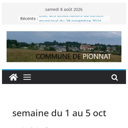
Passer
samedi 8 août 2026
au
Liste des délibérations du conseil
Récents :
contenu
municipal du 29 novembre 2024
Permanence France Lyme
Voyager en Europe pour les jeunes
Enquête INSEE
Liste des délibérations du conseil
municipal en date du 5/12/2024
semaine du 1 au 5 oct