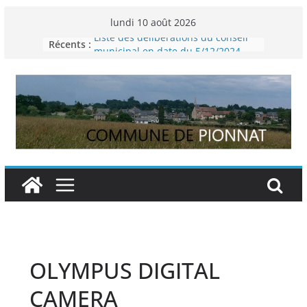
Passer
lundi 10 août 2026
au
Liste des délibérations du conseil
Récents :
contenu
municipal en date du 5/12/2024
Comptes rendus des conseils
municipaux 2026
Permanence France Lyme
Voyager en Europe pour les jeunes
Enquête INSEE
OLYMPUS DIGITAL
CAMERA