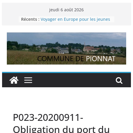
Passer
jeudi 6 août 2026
au
Récents :
Voyager en Europe pour les jeunes
contenu
Enquête INSEE
Liste des délibérations du conseil
municipal en date du 5/12/2024
Liste des délibérations du conseil
municipal du 29 novembre 2024
Permanence France Lyme
P023-20200911-
Obligation du port du