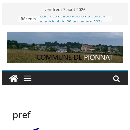
Passer
vendredi 7 août 2026
au
Liste des délibérations du conseil
Récents :
contenu
municipal du 29 novembre 2024
Permanence France Lyme
Voyager en Europe pour les jeunes
Enquête INSEE
Liste des délibérations du conseil
municipal en date du 5/12/2024
pref