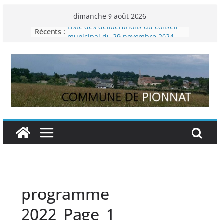
Passer
dimanche 9 août 2026
au
Liste des délibérations du conseil
Récents :
contenu
municipal du 29 novembre 2024
Permanence France Lyme
Voyager en Europe pour les jeunes
Enquête INSEE
Liste des délibérations du conseil
municipal en date du 5/12/2024
programme
2022_Page_1