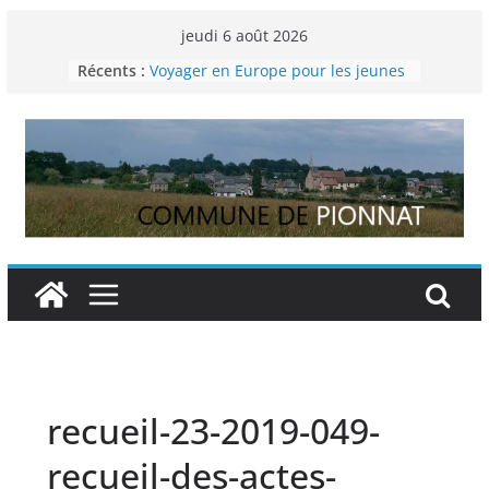
Passer
jeudi 6 août 2026
Permanence France Lyme
au
Récents :
Voyager en Europe pour les jeunes
contenu
Enquête INSEE
Liste des délibérations du conseil
municipal en date du 5/12/2024
Liste des délibérations du conseil
municipal du 29 novembre 2024
recueil-23-2019-049-
recueil-des-actes-