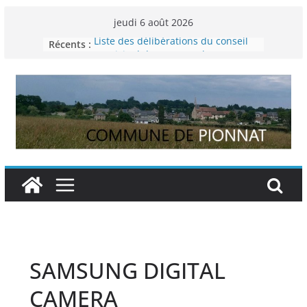
Passer
jeudi 6 août 2026
au
Récents :
Liste des délibérations du conseil
contenu
municipal du 29 novembre 2024
Permanence France Lyme
Voyager en Europe pour les jeunes
Enquête INSEE
Liste des délibérations du conseil
municipal en date du 5/12/2024
SAMSUNG DIGITAL
CAMERA