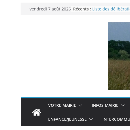
Passer
Récents :
Liste des délibérat
vendredi 7 août 2026
au
municipal du 29 n
Permanence Franc
contenu
Voyager en Europe 
Enquête INSEE
Liste des délibérat
municipal en date 
VOTRE MAIRIE
INFOS MAIRIE
ENFANCE/JEUNESSE
INTERCOMMUN