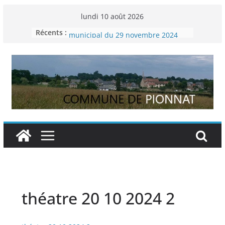
Passer
lundi 10 août 2026
au
Liste des délibérations du conseil
Récents :
municipal du 29 novembre 2024
contenu
Permanence France Lyme
Voyager en Europe pour les jeunes
Enquête INSEE
Liste des délibérations du conseil
municipal en date du 5/12/2024
théatre 20 10 2024 2