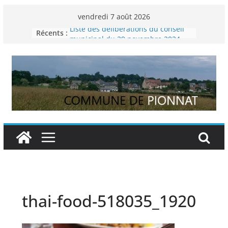
Passer
vendredi 7 août 2026
au
Récents :
Liste des délibérations du conseil
contenu
municipal du 29 novembre 2024
Permanence France Lyme
Voyager en Europe pour les jeunes
Enquête INSEE
Liste des délibérations du conseil
municipal en date du 5/12/2024
thai-food-518035_1920