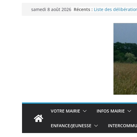
Passer
Récents :
Liste des délibératio
samedi 8 août 2026
au
municipal du 29 no
Permanence France 
contenu
Voyager en Europe p
Enquête INSEE
Liste des délibératio
municipal en date d
VOTRE MAIRIE
INFOS MAIRIE
ENFANCE/JEUNESSE
INTERCOMMUN