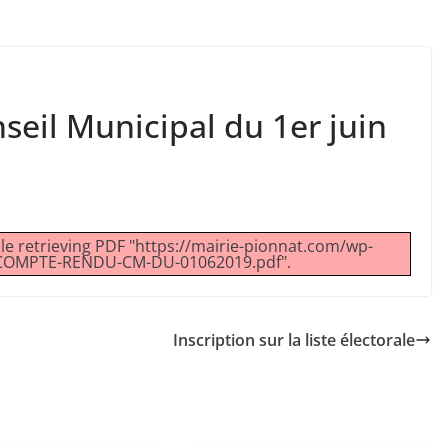
eil Municipal du 1er juin
e retrieving PDF "https://mairie-pionnat.com/wp-
/COMPTE-RENDU-CM-DU-01062019.pdf".
Inscription sur la liste électorale